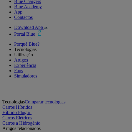
Blue Chargers
Blue Academy
App
Contactos
Download App
Portal Blue
Porquê Blue?
Tecnologias
Utilização
Artigos
Experiência
Faqs
Simuladores
Tecnologias
Comparar tecnologias
Carros Híbridos
Híbrido Plug-in
Carros Elétricos
Carros a Hidrogénio
Artigos relacionados