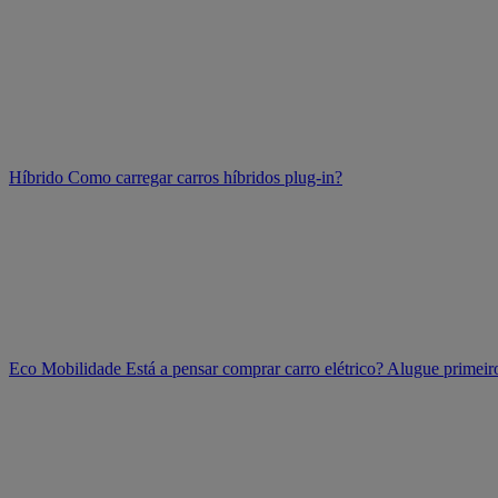
Híbrido
Como carregar carros híbridos plug-in?
Eco Mobilidade
Está a pensar comprar carro elétrico? Alugue prime