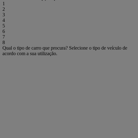
1
2
3
4
5
6
7
8
Qual o tipo de carro que procura?
Selecione o tipo de veículo de
acordo com a sua utilização.