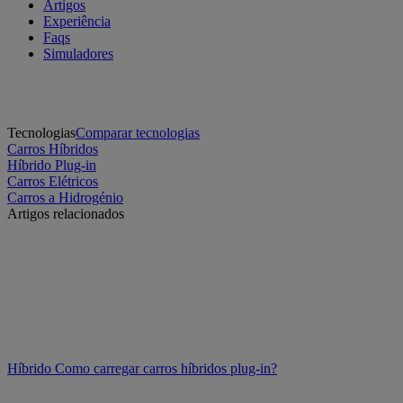
Artigos
Experiência
Faqs
Simuladores
Tecnologias
Comparar tecnologias
Carros Híbridos
Híbrido Plug-in
Carros Elétricos
Carros a Hidrogénio
Artigos relacionados
Híbrido
Como carregar carros híbridos plug-in?