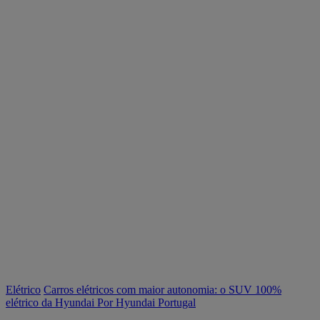
Elétrico
Carros elétricos com maior autonomia: o SUV 100%
elétrico da Hyundai
Por Hyundai Portugal