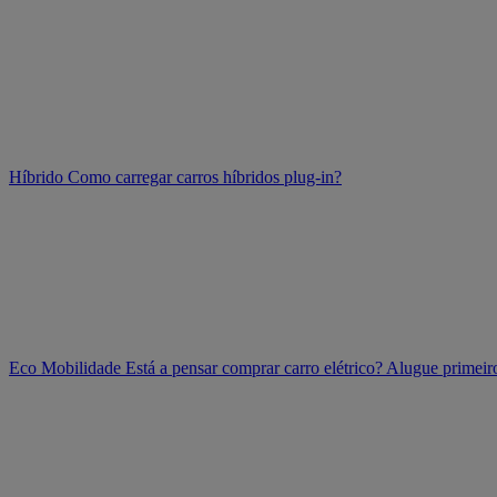
Híbrido
Como carregar carros híbridos plug-in?
Eco Mobilidade
Está a pensar comprar carro elétrico? Alugue prime