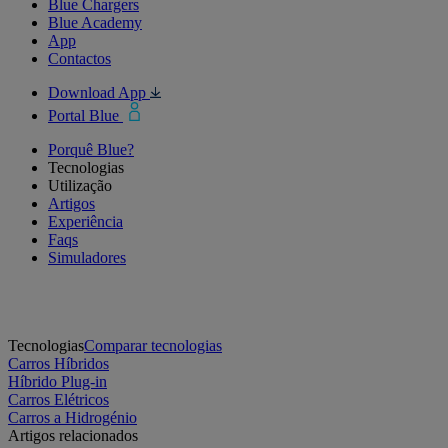
Blue Chargers
Blue Academy
App
Contactos
Download App
Portal Blue
Porquê Blue?
Tecnologias
Utilização
Artigos
Experiência
Faqs
Simuladores
Tecnologias
Comparar tecnologias
Carros Híbridos
Híbrido Plug-in
Carros Elétricos
Carros a Hidrogénio
Artigos relacionados