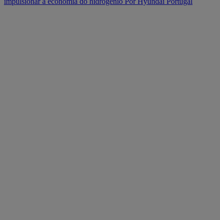
impulsionar a economia do hidrogénio
Por Hyundai Portugal