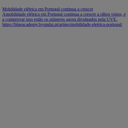
Mobilidade elétrica em Portugal continua a crescer
Amobilidade elétrica em Portugal continua a crescer a olhos vistos, e
a comprovar isso estão os números agora divulgados pela UVE.
https://blueacademy.hyundai.pt/artigo/mobilidade-eletrica-portugal/