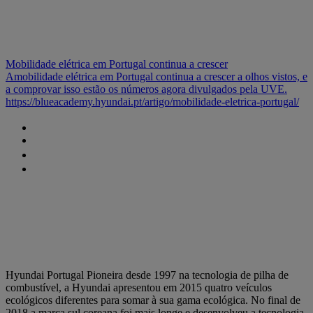
Mobilidade elétrica em Portugal continua a crescer
Amobilidade elétrica em Portugal continua a crescer a olhos vistos, e
a comprovar isso estão os números agora divulgados pela UVE.
https://blueacademy.hyundai.pt/artigo/mobilidade-eletrica-portugal/
Hyundai Portugal
Pioneira desde 1997 na tecnologia de pilha de
combustível, a Hyundai apresentou em 2015 quatro veículos
ecológicos diferentes para somar à sua gama ecológica. No final de
2018 a marca sul coreana foi mais longe e desenvolveu a tecnologia