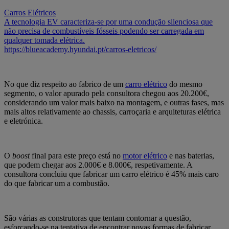
Carros Elétricos
A tecnologia EV caracteriza-se por uma condução silenciosa que
não precisa de combustíveis fósseis podendo ser carregada em
qualquer tomada elétrica.
https://blueacademy.hyundai.pt/carros-eletricos/
No que diz respeito ao fabrico de um
carro elétrico
do mesmo
segmento, o valor apurado pela consultora chegou aos 20.200€,
considerando um valor mais baixo na montagem, e outras fases, mas
mais altos relativamente ao chassis, carroçaria e arquiteturas elétrica
e eletrónica.
O
boost
final para este preço está no
motor elétrico
e nas baterias,
que podem chegar aos 2.000€ e 8.000€, respetivamente. A
consultora concluiu que fabricar um carro elétrico é 45% mais caro
do que fabricar um a combustão.
São várias as construtoras que tentam contornar a questão,
esforçando-se na tentativa de encontrar novas formas de fabricar