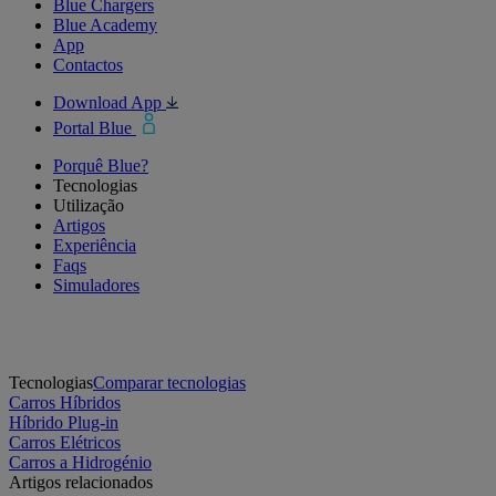
Blue Chargers
Blue Academy
App
Contactos
Download App
Portal Blue
Porquê Blue?
Tecnologias
Utilização
Artigos
Experiência
Faqs
Simuladores
Tecnologias
Comparar tecnologias
Carros Híbridos
Híbrido Plug-in
Carros Elétricos
Carros a Hidrogénio
Artigos relacionados