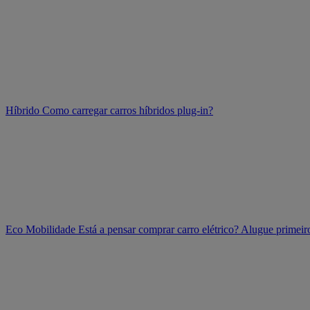
Híbrido
Como carregar carros híbridos plug-in?
Eco Mobilidade
Está a pensar comprar carro elétrico? Alugue prime