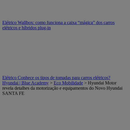
Elétrico
Wallbox: como funciona a caixa “mágica” dos carros
elétricos e híbridos plug-in
Elétrico
Conhece os tipos de tomadas para carros elétricos?
Hyundai | Blue Academy
>
Eco Mobilidade
> Hyundai Motor
revela detalhes da motorização e equipamentos do Novo Hyundai
SANTA FE