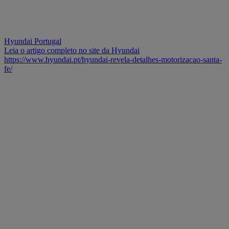
Hyundai Portugal
Leia o artigo completo no site da Hyundai
https://www.hyundai.pt/hyundai-revela-detalhes-motorizacao-santa-
fe/