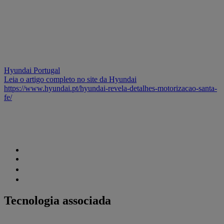
Hyundai Portugal
Leia o artigo completo no site da Hyundai
https://www.hyundai.pt/hyundai-revela-detalhes-motorizacao-santa-
fe/
Tecnologia associada