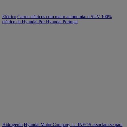
Elétrico
Carros elétricos com maior autonomia: o SUV 100%
elétrico da Hyundai
Por Hyundai Portugal
Hidrogénio
Hyundai Motor Company e a INEOS associam-se para