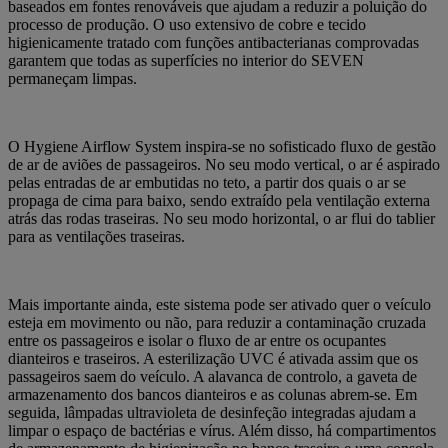
baseados em fontes renováveis que ajudam a reduzir a poluição do
processo de produção. O uso extensivo de cobre e tecido
higienicamente tratado com funções antibacterianas comprovadas
garantem que todas as superfícies no interior do SEVEN
permaneçam limpas.
O Hygiene Airflow System inspira-se no sofisticado fluxo de gestão
de ar de aviões de passageiros. No seu modo vertical, o ar é aspirado
pelas entradas de ar embutidas no teto, a partir dos quais o ar se
propaga de cima para baixo, sendo extraído pela ventilação externa
atrás das rodas traseiras. No seu modo horizontal, o ar flui do tablier
para as ventilações traseiras.
Mais importante ainda, este sistema pode ser ativado quer o veículo
esteja em movimento ou não, para reduzir a contaminação cruzada
entre os passageiros e isolar o fluxo de ar entre os ocupantes
dianteiros e traseiros. A esterilização UVC é ativada assim que os
passageiros saem do veículo. A alavanca de controlo, a gaveta de
armazenamento dos bancos dianteiros e as colunas abrem-se. Em
seguida, lâmpadas ultravioleta de desinfeção integradas ajudam a
limpar o espaço de bactérias e vírus. Além disso, há compartimentos