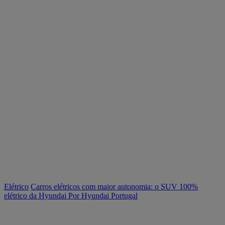
Elétrico
Carros elétricos com maior autonomia: o SUV 100%
elétrico da Hyundai
Por Hyundai Portugal