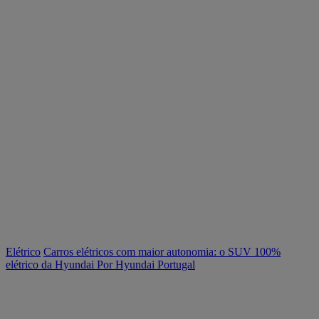
Elétrico
Carros elétricos com maior autonomia: o SUV 100%
elétrico da Hyundai
Por Hyundai Portugal