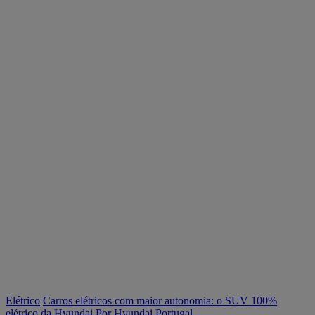
Elétrico
Carros elétricos com maior autonomia: o SUV 100%
elétrico da Hyundai
Por Hyundai Portugal