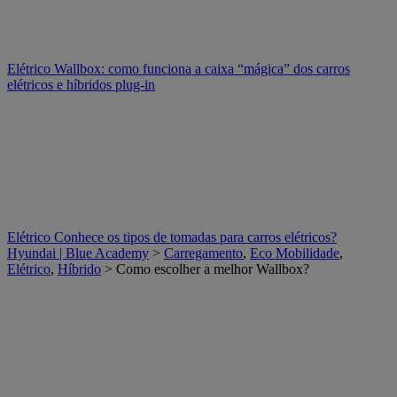
Elétrico
Wallbox: como funciona a caixa “mágica” dos carros
elétricos e híbridos plug-in
Elétrico
Conhece os tipos de tomadas para carros elétricos?
Hyundai | Blue Academy
>
Carregamento
,
Eco Mobilidade
,
Elétrico
,
Híbrido
> Como escolher a melhor Wallbox?