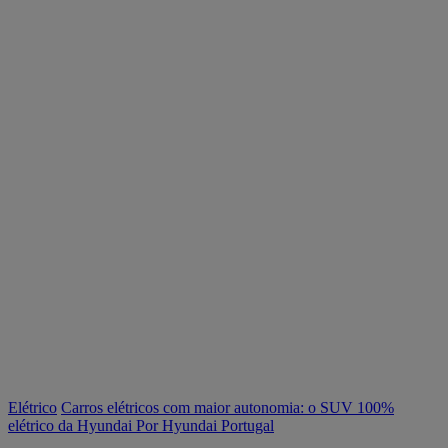
Elétrico
Carros elétricos com maior autonomia: o SUV 100%
elétrico da Hyundai
Por Hyundai Portugal