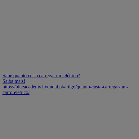
Sabe quanto custa carregar um elétrico?
Saiba mais!
https://blueacademy.hyundai.pt/artigo/quanto-custa-carregar-um-
carro-eletrico/