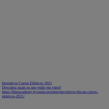
Incentivos Carros Elétricos 2021
Descubra quais os que estão em vigor!
https://blueacademy.hyundai.pt/artigo/incentivos-fiscais-carros-
eletricos-2021/