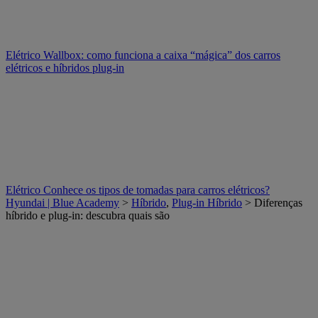
Elétrico
Wallbox: como funciona a caixa “mágica” dos carros
elétricos e híbridos plug-in
Elétrico
Conhece os tipos de tomadas para carros elétricos?
Hyundai | Blue Academy
>
Híbrido
,
Plug-in Híbrido
> Diferenças
híbrido e plug-in: descubra quais são