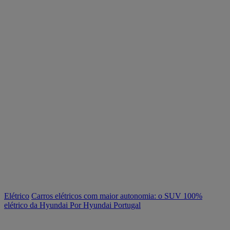
Elétrico
Carros elétricos com maior autonomia: o SUV 100%
elétrico da Hyundai
Por Hyundai Portugal