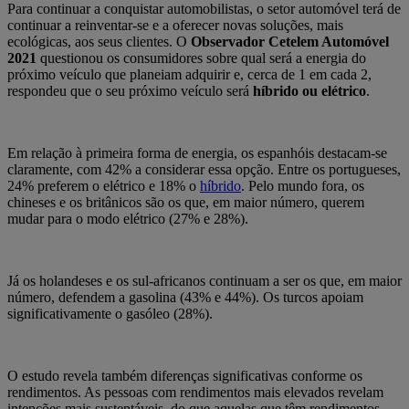
Para continuar a conquistar automobilistas, o setor automóvel terá de
continuar a reinventar-se e a oferecer novas soluções, mais
ecológicas, aos seus clientes. O
Observador Cetelem Automóvel
2021
questionou os consumidores sobre qual será a energia do
próximo veículo que planeiam adquirir e, cerca de 1 em cada 2,
respondeu que o seu próximo veículo será
híbrido
ou elétrico
.
Em relação à primeira forma de energia, os espanhóis destacam-se
claramente, com 42% a considerar essa opção. Entre os portugueses,
24% preferem o elétrico e 18% o
híbrido
. Pelo mundo fora, os
chineses e os britânicos são os que, em maior número, querem
mudar para o modo elétrico (27% e 28%).
Já os holandeses e os sul-africanos continuam a ser os que, em maior
número, defendem a gasolina (43% e 44%). Os turcos apoiam
significativamente o gasóleo (28%).
O estudo revela também diferenças significativas conforme os
rendimentos. As pessoas com rendimentos mais elevados revelam
intenções mais sustentáveis, do que aquelas que têm rendimentos