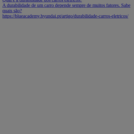
A durabilidade de um carro depende sempre de muitos fatores. Sabe
quais são?
https://blueacademy.hyundai.pt/artigo/durabilidade-carros-eletricos/