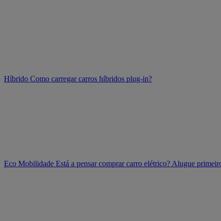
Híbrido
Como carregar carros híbridos plug-in?
Eco Mobilidade
Está a pensar comprar carro elétrico? Alugue prime