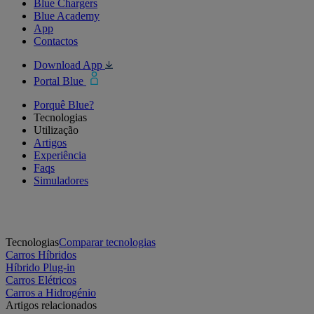
Blue Chargers
Blue Academy
App
Contactos
Download App
Portal Blue
Porquê Blue?
Tecnologias
Utilização
Artigos
Experiência
Faqs
Simuladores
Tecnologias
Comparar tecnologias
Carros Híbridos
Híbrido Plug-in
Carros Elétricos
Carros a Hidrogénio
Artigos relacionados